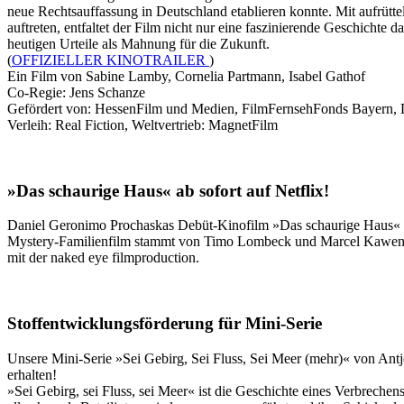
neue Rechtsauffassung in Deutschland etablieren konnte. Mit aufrüt
auftreten, entfaltet der Film nicht nur eine faszinierende Geschichte
heutigen Urteile als Mahnung für die Zukunft.
(
OFFIZIELLER KINOTRAILER
)
Ein Film von Sabine Lamby, Cornelia Partmann, Isabel Gathof
Co-Regie: Jens Schanze
Gefördert von: HessenFilm und Medien, FilmFernsehFonds Bayern, De
Verleih: Real Fiction, Weltvertrieb: MagnetFilm
»Das schaurige Haus« ab sofort auf Netflix!
Daniel Geronimo Prochaskas Debüt-Kinofilm »Das schaurige Haus« (m
Mystery-Familienfilm stammt von Timo Lombeck und Marcel Kawente
mit der naked eye filmproduction.
Stoffentwicklungsförderung für Mini-Serie
Unsere Mini-Serie »Sei Gebirg, Sei Fluss, Sei Meer (mehr)« von A
erhalten!
»Sei Gebirg, sei Fluss, sei Meer« ist die Geschichte eines Verbrech