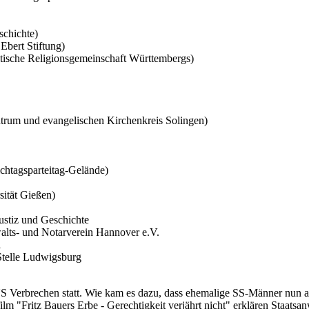
schichte)
Ebert Stiftung)
elitische Religionsgemeinschaft Württembergs)
trum und evangelischen Kirchenkreis Solingen)
chtagsparteitag-Gelände)
sität Gießen)
Justiz und Geschichte
alts- und Notarverein Hannover e.V.
l
 Stelle Ludwigsburg
NS Verbrechen statt. Wie kam es dazu, dass ehemalige SS-Männer nun als
 "Fritz Bauers Erbe - Gerechtigkeit verjährt nicht" erklären Staatsanw