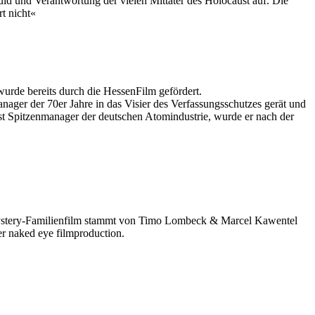
d und Verantwortung der vielen Mittäter des Holocaust auf. Die
t nicht«
rde bereits durch die HessenFilm gefördert.
 der 70er Jahre in das Visier des Verfassungsschutzes gerät und
st Spitzenmanager der deutschen Atomindustrie, wurde er nach der
stery-Familienfilm stammt von Timo Lombeck & Marcel Kawentel
r naked eye filmproduction.