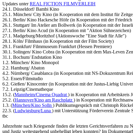
Updates unter
REAL FICTION FILMVERLEIH
24.1. Düsseldorf/ Bambi Kino
25.1. München/ City Kino (in Kooperation mit dem Institut für Zeitge
26.1. Berlin/ Kino Hackesche Höfe (in Kooperation mit der Friedrich 
26.1. Stuttgart/ Im Atelier am Bollwerk (in Kooperation mit der Isra
27.1. Berlin/ Kino Acud (in Kooperation mit "Aktion Sühnezeichen)
27.1. Madgeburg/Moritzhof (Aktionswoche "Eine Stadt für Alle")
28.1. Köln/ Filmhaus (in Kooperation mit der Film Society)
29.1. Frankfurt/ Filmmuseum Frankfurt (Hessen Premiere)
30.1. Solingen/ Kino Cobra (in Kooperation mit dem Max-Leven Zen
31.1. Bochum/ Endstation Kino
1.2. München/ Kino Monopol
2.2. Hamburg/ Abaton
4.2. Nürnberg/ Casablanca (in Kooperation mit NS-Dokuzentrum Rei
5.2. Essen/Filmstudio
6.2. Gießen/ Kinocenter (in Kooperation mit der Justus-Liebig Univer
7.2. Leipzig/Cinematheque
15.2. (
Mannheim/Cinema Quadrat
) in Kooperation mit Arbeitskreis 
25.2. (
Hannover/Kino am Raschplatz
) in Kooperation mit Rechtsanw
1.3. (
München/Kino Solln
) Publikumsgespräch mit Christoph Rücke
22.3. (
Ludwigsburg/Luna
) mit Unterstützung Förderverein Zentrale
tbc
Jahrzehnte nach Kriegsende finden die letzten Gerichtsverfahren zu 
und Justiz weitestgehend unbehelligt leben konnten? Im Dokumentarfilm