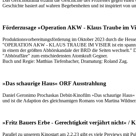
Das Gerichtsdrama erzählt die Geschichte des Prozesses gegen einen
Geschichte basiert auf wahren Begebenheiten und ist inspiriert von 
Förderzusage »Operation AKW - Klaus Traube im Vi
Produktionsvorbereitungsförderung im Oktober 2023 durch die Hess
"OPERATION AKW - KLAUS TRAUBE IM VISIER ist ein spannungsgelade
in einem der größten Abhörskandale der BRD die Seiten wechselt." D
"Abhöraffäre" zum entschiedensten Atomkraft Gegner.
Buch und Regie: Matthias Tiefenbacher, Dramaturg: Roland Zag.
»Das schaurige Haus« ORF Ausstrahlung
Daniel Geronimo Prochaskas Debüt-Kinofilm »Das schaurige Haus«
und ist die Adaption des gleichnamigen Romans von Martina Wildne
»Fritz Bauers Erbe - Gerechtigkeit verjährt nicht« / K
Parallel zu unserem Kinostart am 2.2.23 gibt es viele Previews mit 