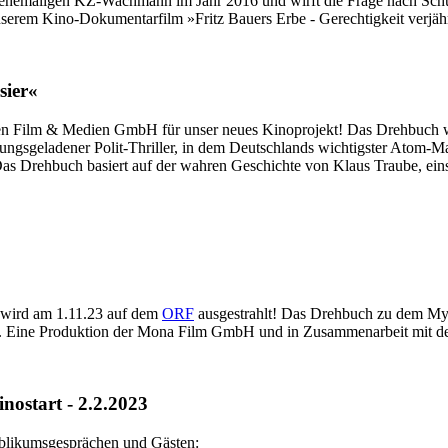
 ehemaligen KZ-Wachmann im Jahr 2016 und wirft die Frage nach Schul
unserem Kino-Dokumentarfilm »Fritz Bauers Erbe - Gerechtigkeit verjähr
sier«
en Film & Medien GmbH für unser neues Kinoprojekt! Das Drehbuch wu
ner Polit-Thriller, in dem Deutschlands wichtigster Atom-Manager
as Drehbuch basiert auf der wahren Geschichte von Klaus Traube, ein
 wird am 1.11.23 auf dem
ORF
ausgestrahlt! Das Drehbuch zu dem My
r. Eine Produktion der Mona Film GmbH und in Zusammenarbeit mit de
inostart - 2.2.2023
Publikumsgesprächen und Gästen: